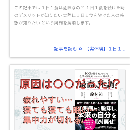
この記事では １日１食は危険なの？ １日１食を続けた時
のデメリットが知りたい 実際に１日１食を続けた人の感
想が知りたい という疑問を解消します。 ...
記事を読む
【実体験】１日１ ...