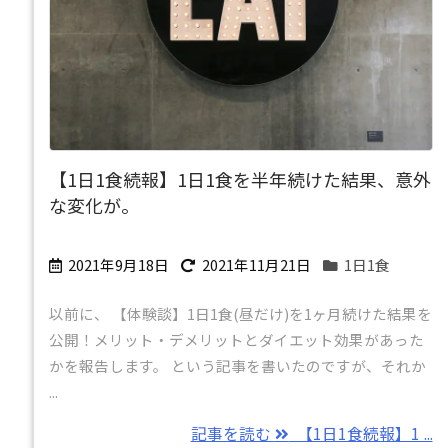
【1日1食続報】1日1食を半年続けた結果、意外
な変化が。
2021年9月18日
2021年11月21日
1日1食
以前に、 【体験談】1日1食(昼だけ)を1ヶ月続けた結果を
公開！メリット・デメリットとダイエット効果があった
かを報告します。 という記事を書いたのですが、それか
...
記事を読む
【1日1食続報】1 ...