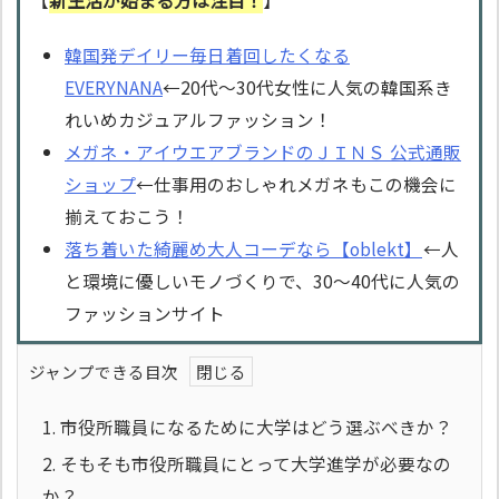
【
新生活が始まる方は注目！
】
韓国発デイリー毎日着回したくなる
EVERYNANA
←20代～30代女性に人気の韓国系き
れいめカジュアルファッション！
メガネ・アイウエアブランドのＪＩＮＳ 公式通販
ショップ
←仕事用のおしゃれメガネもこの機会に
揃えておこう！
落ち着いた綺麗め大人コーデなら【oblekt】
←人
と環境に優しいモノづくりで、30～40代に人気の
ファッションサイト
ジャンプできる目次
1.
市役所職員になるために大学はどう選ぶべきか？
2.
そもそも市役所職員にとって大学進学が必要なの
か？