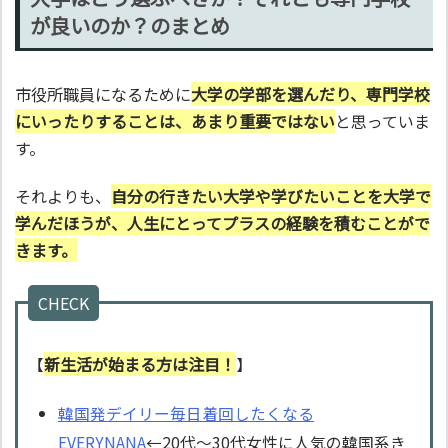
が良いのか？のまとめ
市役所職員になるために
大学の学部を選んだり、専門学校
にいったりすることは、あまり重要ではない
と思っていま
す。
それよりも、
自分の行きたい大学や学びたいことを大学で
学んだほうが、人生にとってプラスの経験を積むことがで
きます。
CHECK
【
新生活が始まる方は注目！
】
韓国発デイリー毎日着回したくなる
EVERYNANA
←20代～30代女性に人気の韓国系き